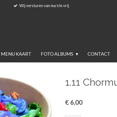
Voor 23.59 besteld wordt de volgende werkdag verstuurd.
MENU KAART
FOTO ALBUMS
CONTACT
1.11 Chorm
€ 6,00