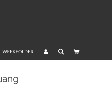
(groenten uitgesloten).
WEEKFOLDER
uang