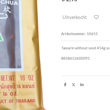
Uitverkocht
Artikelnummer:
10655
Tamarin without seed 454g ม
8858652600091
D
D
S
e
e
h
l
e
a
e
l
r
n
e