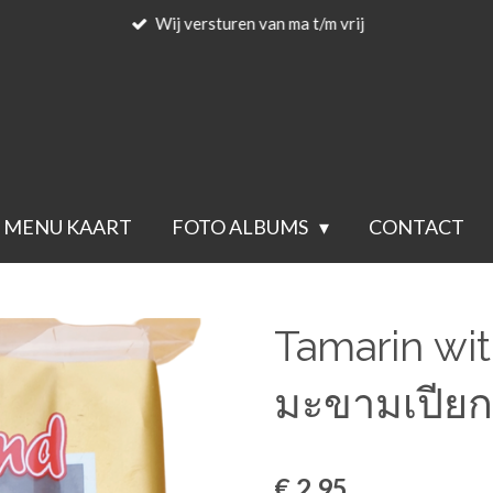
Wij versturen van ma t/m vrij
MENU KAART
FOTO ALBUMS
CONTACT
Tamarin wi
มะขามเปียก
€ 2,95