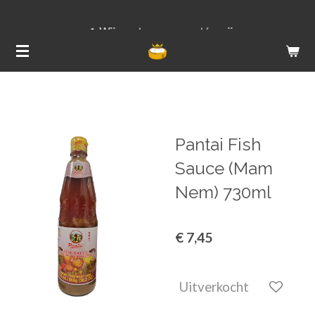
Ga
Wij versturen van ma t/m vrij
direct
naar
de
hoofdinhoud
Pantai Fish
Sauce (Mam
Nem) 730ml
€ 7,45
Uitverkocht