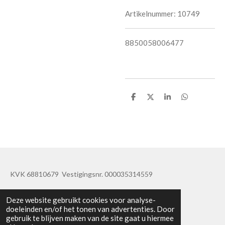
Artikelnummer:
10749
8850058006477
D
D
S
D
e
e
h
e
l
e
a
l
e
l
r
e
n
e
n
KVK 68810679 Vestigingsnr. 000035314559
© 2019 - 2020 TatisBapaos
Deze website gebruikt cookies voor analyse-
doeleinden en/of het tonen van advertenties. Door
gebruik te blijven maken van de site gaat u hiermee