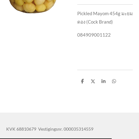
Pickled Mayom 454g มะยม
ดอง (Cock Brand)
084909001122
D
D
S
D
e
e
h
e
l
e
a
l
e
l
r
e
n
e
n
KVK 68810679 Vestigingsnr. 000035314559