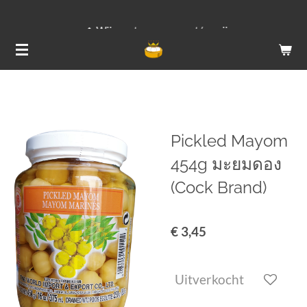
Ga
Wij versturen van ma t/m vrij
direct
naar
de
hoofdinhoud
Pickled Mayom
454g มะยมดอง
(Cock Brand)
€ 3,45
Uitverkocht