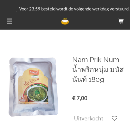
Ga
Voor 23.59 besteld wordt de volgende werkdag verstuurd.
direct
(groenten uitgesloten).
naar
de
hoofdinhoud
Nam Prik Num
น้ำพริกหนุ่ม มนัส
นันท์ 180g
€ 7,00
Uitverkocht