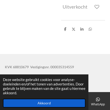
Uitverkocht
D
D
S
D
e
e
h
e
l
e
a
l
e
l
r
e
n
e
n
KVK 68810679 Vestigingsnr. 000035314559
© 2019 - 2020 TatisBapaos
Deze website gebruikt cookies voor analyse-
doeleinden en/of het tonen van advertenties. Door
gebruik te blijven maken van de site gaat u hiermee
akkoord.
Akkoord
E-mailadres
Telefoonnummer
Kaart
Facebook
WhatsApp