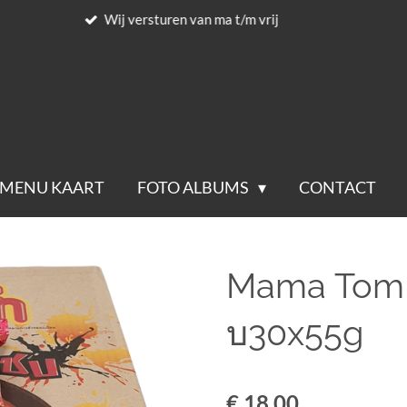
Voor 23.59 besteld wordt de volgende werkd
MENU KAART
FOTO ALBUMS
CONTACT
Mama Tom 
บ30x55g
€ 18,00