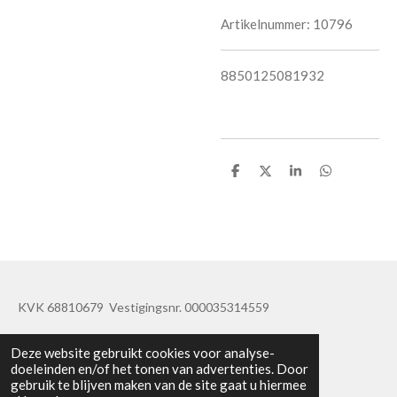
Artikelnummer:
10796
8850125081932
D
D
S
D
e
e
h
e
l
e
a
l
e
l
r
e
n
e
n
KVK 68810679 Vestigingsnr. 000035314559
© 2019 - 2020 TatisBapaos
Deze website gebruikt cookies voor analyse-
doeleinden en/of het tonen van advertenties. Door
gebruik te blijven maken van de site gaat u hiermee