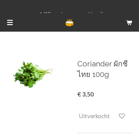
Ga
Wij versturen van ma t/m vrij
direct
naar
de
hoofdinhoud
Coriander ผักชี
ไทย 100g
€ 3,50
Uitverkocht