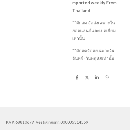
mported weekly From
Thailand
**ผักสด จัดส่งเฉพาะใน
ฮอลแลนด์และเบลเยี่ยม
เท่านั้น
**ผักสดจัดส่งเฉพาะวัน
จันทร์ -วันพฤหัสเท่านั้น
D
D
S
D
e
e
h
e
l
e
a
l
e
l
r
e
n
e
n
KVK 68810679 Vestigingsnr. 000035314559