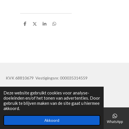
D
D
S
D
e
e
h
e
l
e
a
l
e
l
r
e
n
e
n
KVK 68810679 Vestigingsnr. 000035314559
© 2019 - 2020 TatisBapaos
Deze website gebruikt cookies voor analyse-
doeleinden en/of het tonen van advertenties. Door
gebruik te blijven maken van de site gaat u hiermee
akkoord.
Akkoord
E-mailadres
Telefoonnummer
Kaart
Facebook
WhatsApp