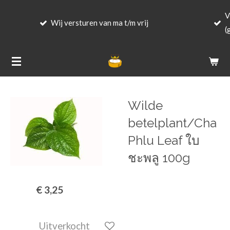
Ga
Voor 23.59 besteld 
 versturen van ma t/m vrij
direct
(groenten uitgeslote
naar
de
hoofdinhoud
Wilde
betelplant/Cha
Phlu Leaf ใบ
ชะพลู 100g
€ 3,25
Uitverkocht