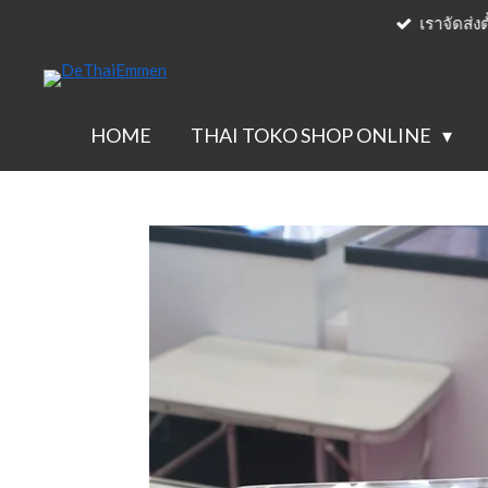
เราจัดส่งต
Ga
direct
naar
de
HOME
THAI TOKO SHOP ONLINE
hoofdinhoud