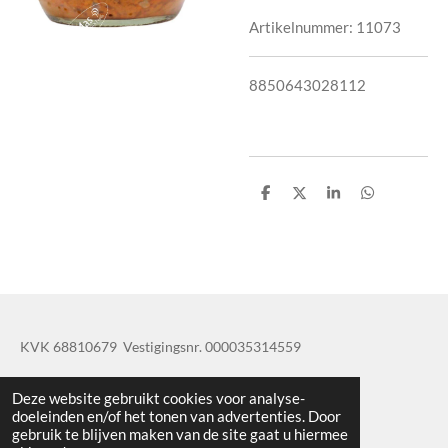
Artikelnummer:
11073
8850643028112
D
D
S
D
e
e
h
e
l
e
a
l
e
l
r
e
n
e
n
KVK 68810679 Vestigingsnr. 000035314559
© 2019 - 2020 TatisBapaos
Deze website gebruikt cookies voor analyse-
doeleinden en/of het tonen van advertenties. Door
gebruik te blijven maken van de site gaat u hiermee