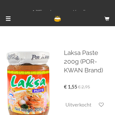
Ga
Wij versturen van ma t/m vrij
direct
naar
de
hoofdinhoud
Laksa Paste
200g (POR-
KWAN Brand)
€ 1,55
€ 2,95
Uitverkocht