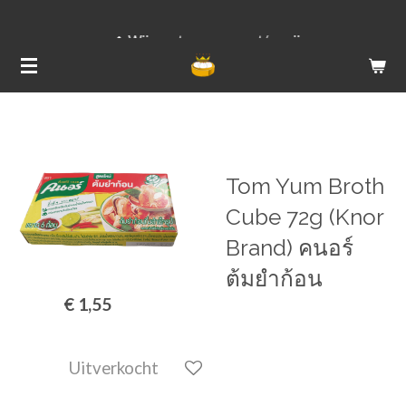
Ga
Wij versturen van ma t/m vrij
direct
naar
de
hoofdinhoud
Tom Yum Broth
Cube 72g (Knor
Brand) คนอร์
ต้มยำก้อน
€ 1,55
Uitverkocht