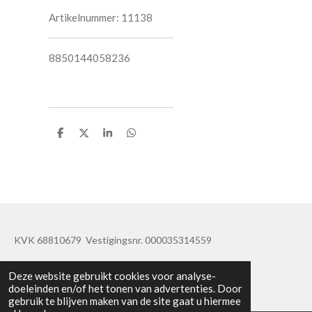
Artikelnummer:
11138
8850144058236
D
D
S
D
e
e
h
e
l
e
a
l
e
l
r
e
n
e
n
KVK 68810679 Vestigingsnr. 000035314559
© 2019 - 2020 TatisBapaos
Deze website gebruikt cookies voor analyse-
doeleinden en/of het tonen van advertenties. Door
gebruik te blijven maken van de site gaat u hiermee