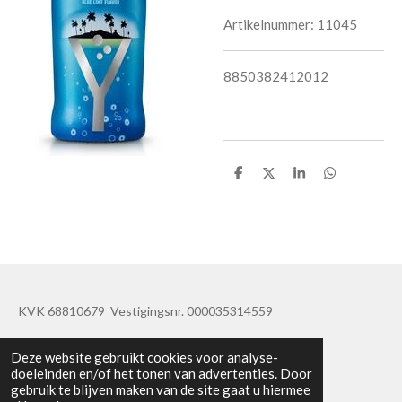
Artikelnummer:
11045
8850382412012
D
D
S
D
e
e
h
e
l
e
a
l
e
l
r
e
n
e
n
KVK 68810679 Vestigingsnr. 000035314559
© 2019 - 2020 TatisBapaos
Deze website gebruikt cookies voor analyse-
doeleinden en/of het tonen van advertenties. Door
gebruik te blijven maken van de site gaat u hiermee