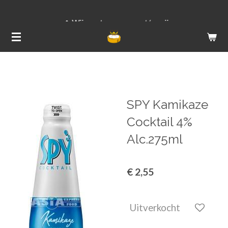
Ga
Wij versturen van ma t/m vrij
direct
naar
de
hoofdinhoud
SPY Kamikaze
Cocktail 4%
Alc.275ml
€ 2,55
Uitverkocht