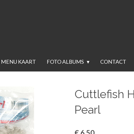
Voor 23.59 besteld wordt de volgende werkdag verstuurd.(groenten
MENU KAART
FOTO ALBUMS
CONTACT
Cuttlefish 
Pearl
€ 6,50