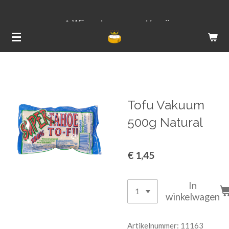
Ga
Wij versturen van ma t/m vrij
direct
naar
de
hoofdinhoud
Tofu Vakuum
500g Natural
€ 1,45
In
winkelwagen
Artikelnummer:
11163