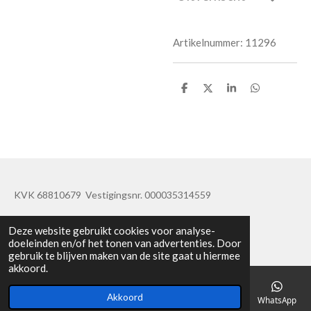
Artikelnummer:
11296
D
D
S
D
e
e
h
e
l
e
a
l
e
l
r
e
n
e
n
KVK 68810679 Vestigingsnr. 000035314559
© 2019 - 2020 TatisBapaos
Deze website gebruikt cookies voor analyse-
doeleinden en/of het tonen van advertenties. Door
gebruik te blijven maken van de site gaat u hiermee
akkoord.
Akkoord
E-mailadres
Telefoonnummer
Kaart
Facebook
WhatsApp