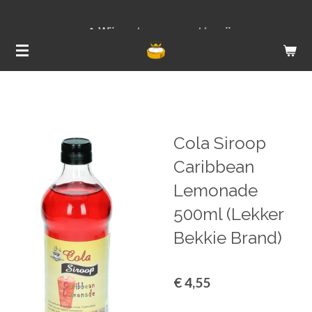
Ga
Wij versturen van ma t/m vrij
direct
naar
de
hoofdinhoud
Cola Siroop
Caribbean
Lemonade
500ml (Lekker
Bekkie Brand)
€ 4,55