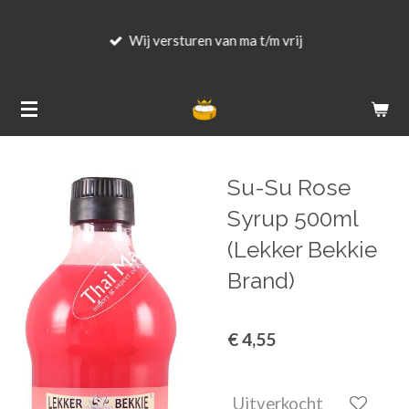
Ga
Wij versturen van ma t/m vrij
direct
naar
de
hoofdinhoud
Su-Su Rose
Syrup 500ml
(Lekker Bekkie
Brand)
€ 4,55
Uitverkocht