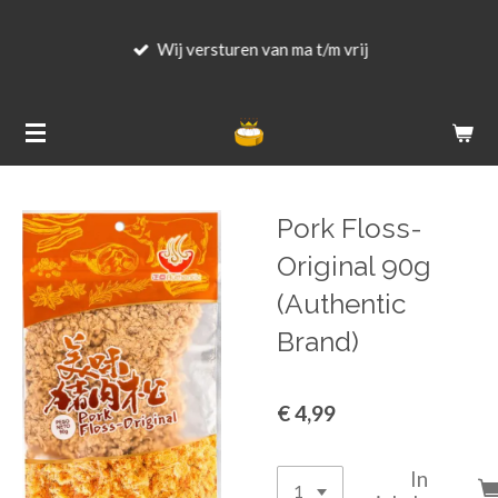
Ga
Wij versturen van ma t/m vrij
direct
naar
de
hoofdinhoud
Pork Floss-
Original 90g
(Authentic
Brand)
€ 4,99
In