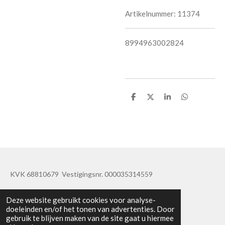
Artikelnummer:
11374
8994963002824
D
D
S
D
e
e
h
e
l
e
a
l
e
l
r
e
n
e
n
KVK 68810679 Vestigingsnr. 000035314559
© 2019 - 2020 TatisBapaos
Deze website gebruikt cookies voor analyse-
doeleinden en/of het tonen van advertenties. Door
gebruik te blijven maken van de site gaat u hiermee