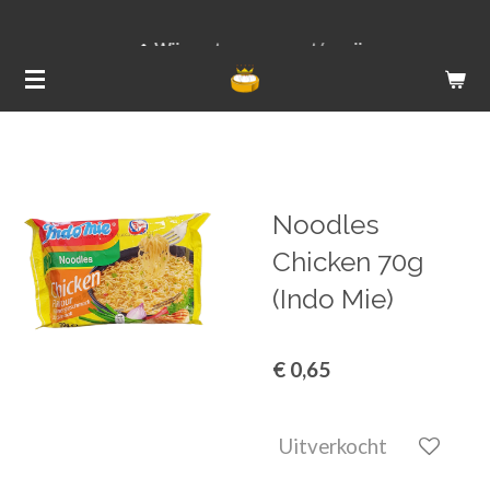
Ga
Wij versturen van ma t/m vrij
direct
naar
de
hoofdinhoud
Noodles
Chicken 70g
(Indo Mie)
€ 0,65
Uitverkocht