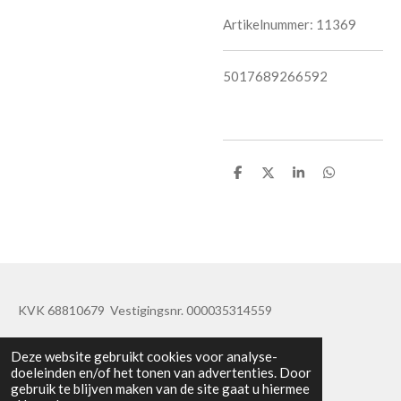
Artikelnummer:
11369
5017689266592
D
D
S
D
e
e
h
e
l
e
a
l
e
l
r
e
n
e
n
KVK 68810679 Vestigingsnr. 000035314559
© 2019 - 2020 TatisBapaos
Deze website gebruikt cookies voor analyse-
doeleinden en/of het tonen van advertenties. Door
gebruik te blijven maken van de site gaat u hiermee