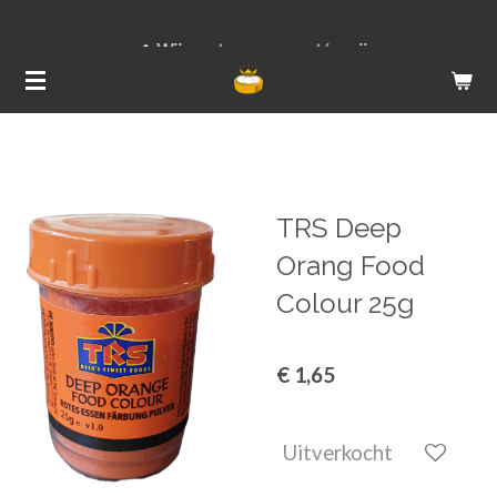
Ga
Wij versturen van ma t/m vrij
direct
naar
de
hoofdinhoud
TRS Deep
Orang Food
Colour 25g
€ 1,65
Uitverkocht