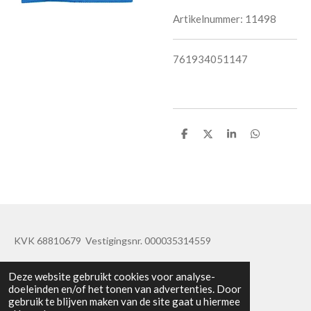
Artikelnummer:
11498
761934051147
D
D
S
D
e
e
h
e
l
e
a
l
e
l
r
e
n
e
n
KVK 68810679 Vestigingsnr. 000035314559
© 2019 - 2020 TatisBapaos
Deze website gebruikt cookies voor analyse-
doeleinden en/of het tonen van advertenties. Door
gebruik te blijven maken van de site gaat u hiermee