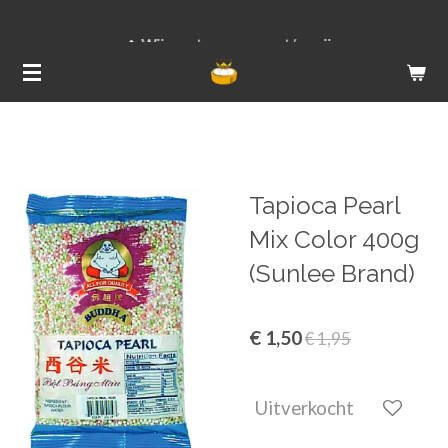
Ga
Wij versturen van ma t/m vrij
direct
naar
de
hoofdinhoud
Tapioca Pearl
Mix Color 400g
(Sunlee Brand)
€ 1,50
€ 1,95
Uitverkocht